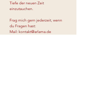
Tiefe der neuen Zeit 
einzutauchen.
Frag mich gern jederzeit, wenn 
du Fragen hast:
Mail: kontakt@arlama.de
Tel.: +49 151 61616106
Wir gestalten eine Whatsapp 
Gruppe und auch einen Zoom - 
Call Raum und werden uns im 
Fluss des Wirkens dort 
begegnen und austauschen 
können.
Ich freue mich auf Dich, 
In Liebe
Deine Arlama